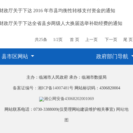
财政厅关于下达 2016 年市县均衡性转移支付资金的通知
财政厅关于下达全省县乡两级人大换届选举补助经费的通知
共25条
1/2页
首 页
上一页
下一页
尾 页
县市区网站
政府部门导航
主办：临湘市人民政府
承办：临湘市数据局
备案证编号：湘ICP备14007481号
网站标识码：4306820004
湘公网安备43068202001069
网站联系电话：0730-3388009(仅受理网站建设维护相关事宜)
网站地
图