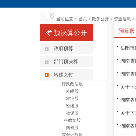
当前位置：
首页
>
政务公开
>
资金信息
>
预算股
预决算公开
岳阳市
政府预算
湖南省
部门预决算
湖南省
转移支付
行政政法股
关于下
外经股
农业股
湖南省
经建股
关于下
社保股
科教文股
湖南省
国资股
综合计划股