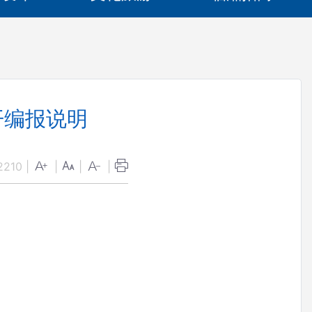
开编报说明
2210
|
|
|
|