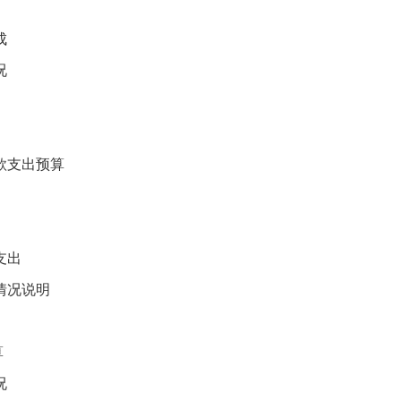
成
况
款支出预算
支出
情况说明
算
况