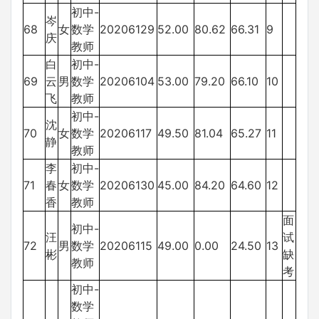
初中-
岑
68
女
数学
20206129
52.00
80.62
66.31
9
庆
教师
白
初中-
69
云
男
数学
20206104
53.00
79.20
66.10
10
飞
教师
初中-
沈
70
女
数学
20206117
49.50
81.04
65.27
11
静
教师
李
初中-
71
春
女
数学
20206130
45.00
84.20
64.60
12
香
教师
面
初中-
汪
试
72
男
数学
20206115
49.00
0.00
24.50
13
彬
缺
教师
考
初中-
数学