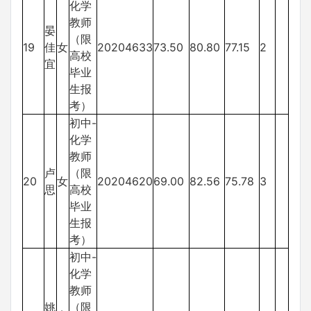
化学
教师
晏
（限
19
佳
女
20204633
73.50
80.80
77.15
2
高校
宜
毕业
生报
考）
初中-
化学
教师
卢
（限
20
女
20204620
69.00
82.56
75.78
3
思
高校
毕业
生报
考）
初中-
化学
教师
姚
（限