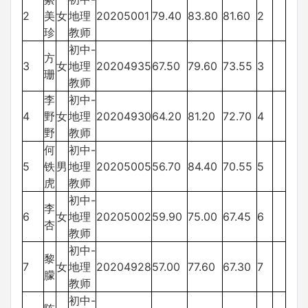
2
美
女
地理
20205001
79.40
83.80
81.60
2
珍
教师
初中-
方
3
女
地理
20204935
67.50
79.60
73.55
3
珊
教师
李
初中-
4
野
女
地理
20204930
64.20
81.20
72.70
4
野
教师
何
初中-
5
铁
男
地理
20205005
56.70
84.40
70.55
5
虎
教师
初中-
李
6
女
地理
20205002
59.90
75.00
67.45
6
杏
教师
初中-
黎
7
女
地理
20204928
57.00
77.60
67.30
7
朦
教师
初中-