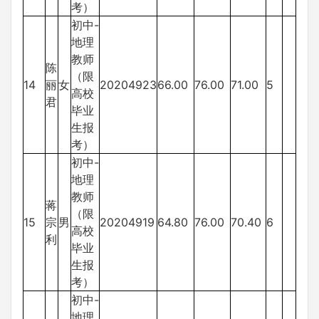
考）
初中-
地理
教师
陈
（限
14
丽
女
20204923
66.00
76.00
71.00
5
高校
君
毕业
生报
考）
初中-
地理
教师
蒋
（限
15
宗
男
20204919
64.80
76.00
70.40
6
高校
利
毕业
生报
考）
初中-
地理