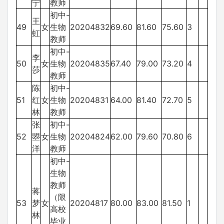
宁
教师
初中-
王
49
女
生物
20204832
69.60
81.60
75.60
3
虹
教师
初中-
李
50
女
生物
20204835
67.40
79.00
73.20
4
莎
教师
陈
初中-
51
红
女
生物
20204831
64.00
81.40
72.70
5
林
教师
张
初中-
52
曌
女
生物
20204824
62.00
79.60
70.80
6
洋
教师
初中-
生物
教师
蒋
（限
53
梦
女
20204817
80.00
83.00
81.50
1
高校
林
毕业