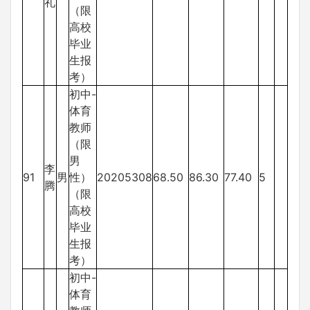
礼
（限
高校
毕业
生报
考）
初中-
体育
教师
（限
男
李
91
男
性）
20205308
68.50
86.30
77.40
5
腾
（限
高校
毕业
生报
考）
初中-
体育