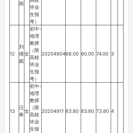
高校
雨
毕业
生报
考）
初中-
地理
教师
刘
（限
12
倩
女
20204904
68.00
80.00
74.00
3
高校
妮
毕业
生报
考）
初中-
地理
教师
汪
（限
13
女
20204911
63.80
83.80
73.80
4
希
高校
毕业
生报