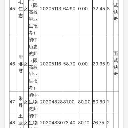
毛
（限
试
45
仁
女
20205113
64.90
0.00
32.45
8
高校
缺
志
毕业
考
生报
考）
初中-
历史
教师
面
唐
（限
试
46
琳
女
20205116
58.70
0.00
29.35
9
高校
缺
君
毕业
考
生报
考）
初中-
朱
47
女
生物
20204828
81.00
80.20
80.60
1
丹
教师
王
初中-
48
凌
女
生物
20204830
73.40
80.10
76.75
2