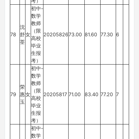
考）
初中-
数学
教师
沈
（限
78
舒
女
20205826
73.00
81.60
77.30
6
高校
荃
毕业
生报
考）
初中-
数学
教师
荣
（限
79
惠
女
20205817
71.00
83.40
77.20
7
高校
玉
毕业
生报
考）
初中-
数学