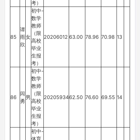
考）
初中-
数学
教师
谭
（限
85
雨
女
20206012
63.00
78.96
70.98
13
高校
欣
毕业
生报
考）
初中-
数学
教师
闾
（限
86
男
20205934
62.50
76.60
69.55
14
勇
高校
毕业
生报
考）
初中-
体育