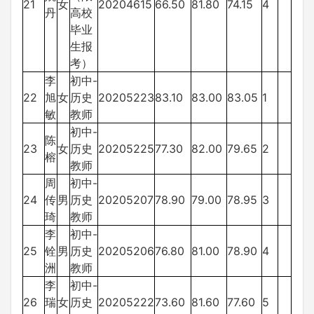
21
女
20204615
66.50
81.80
74.15
4
丹
高校
毕业
生报
考）
李
初中-
22
旭
女
历史
20205223
83.10
83.00
83.05
1
敏
教师
初中-
陈
23
女
历史
20205225
77.30
82.00
79.65
2
榕
教师
周
初中-
24
传
男
历史
20205207
78.90
79.00
78.95
3
琦
教师
李
初中-
25
铨
男
历史
20205206
76.80
81.00
78.90
4
洲
教师
李
初中-
26
瑞
女
历史
20205222
73.60
81.60
77.60
5