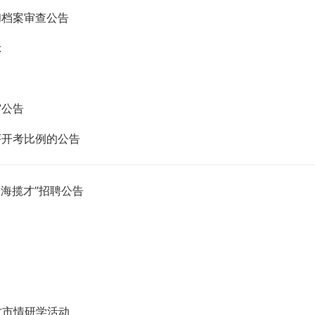
和档案审查公告
示
审公告
评开考比例的公告
四海揽才”招聘公告
人才市情研学活动