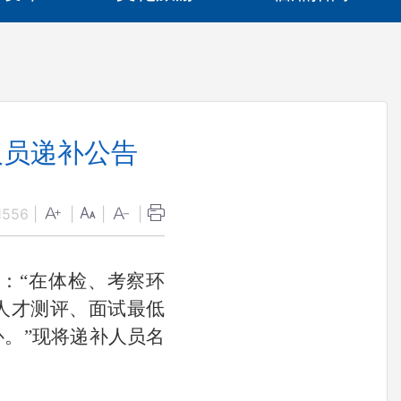
人员递补公告
1556
|
|
|
|
定：
“
在体检、考察环
人才测评、面试最低
补。
”现将递补人员名