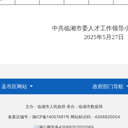
中共临湘市委人才工作
202
5
年
5
月
2
7
县市区网站
政府部门导航
主办：临湘市人民政府
承办：临湘市数据局
备案证编号：湘ICP备14007481号
网站标识码：4306820004
湘公网安备43068202001069