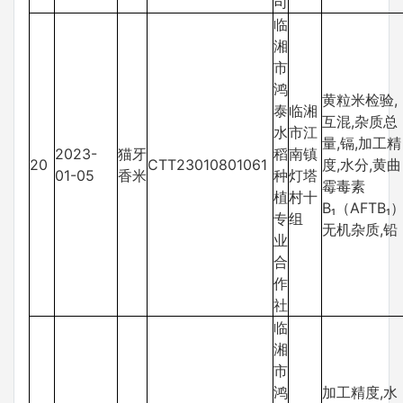
司
临
湘
市
鸿
黄粒米检验,
泰
临湘
互混,杂质总
水
市江
量,镉,加工精
2023-
猫牙
稻
南镇
20
CTT23010801061
度,水分,黄曲
01-05
香米
种
灯塔
霉毒素
植
村十
B₁（AFTB₁）
专
组
无机杂质,铅
业
合
作
社
临
湘
市
鸿
加工精度,水