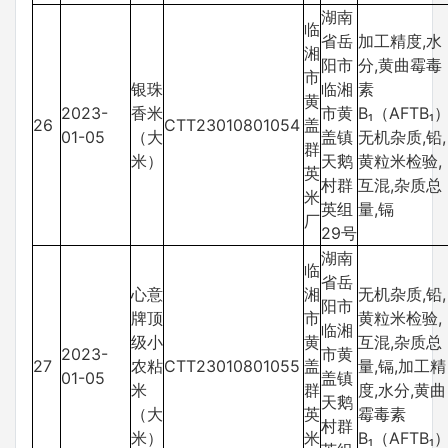
湖南
临
省岳
加工精度,水
湘
阳市
分,黄曲霉毒
市
银珠
临湘
素
黄
2023-
香米
市黄
B₁（AFTB₁）
26
CTT23010801054
盖
01-05
（大
盖镇
无机杂质,铅,
群
米）
天鹅
黄粒米检验,
英
村群
互混,杂质总
米
英组
量,镉
厂
29号
湖南
临
省岳
心意
湘
无机杂质,铅,
阳市
牌顶
市
黄粒米检验,
临湘
级小
黄
互混,杂质总
2023-
市黄
27
农粘
CTT23010801055
盖
量,镉,加工精
01-05
盖镇
米
群
度,水分,黄曲
天鹅
（大
英
霉毒素
村群
米）
米
B₁（AFTB₁