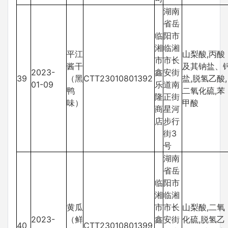
湖南
省岳
临
阳市
湘
临湘
平江
山梨酸,丙酸
市
市长
酱干
及其钠盐、
2023-
鑫
安街
39
（黑
CTT23010801392
盐,脱氢乙酸,
01-09
乐
道南
鸭
二氧化硫,苯
隆
正街
味）
甲酸
商
星河
店
步行
街3
号
湖南
省岳
临
阳市
湘
临湘
黄瓜
市
市长
山梨酸,二氧
2023-
（鲜
鑫
安街
化硫,脱氢乙
40
CTT23010801399