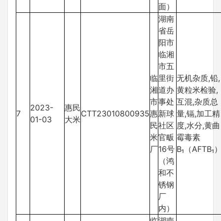
面）
湖南
省岳
阳市
临湘
市五
临
里街
无机杂质,铅,
湘
道办
黄粒米检验,
市
事处
互混,杂质总
2023-
惠民
7
CTT23010800935
惠
新球
量,镉,加工精
01-03
大米
民
社区
度,水分,黄曲
米
官畈
霉毒素
厂
16号
B₁（AFTB₁
（鸿
和不
锈钢
厂
内）
临
湖南