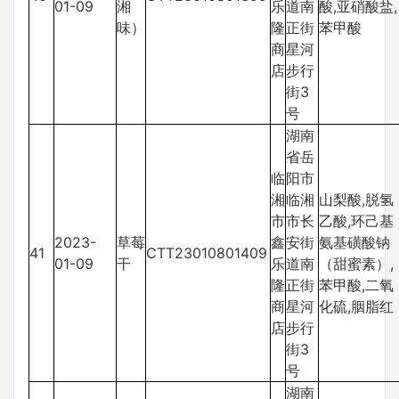
01-09
湘
乐
道南
酸,亚硝酸盐,
味）
隆
正街
苯甲酸
商
星河
店
步行
街3
号
湖南
省岳
临
阳市
湘
临湘
山梨酸,脱氢
市
市长
乙酸,环己基
2023-
草莓
鑫
安街
氨基磺酸钠
41
CTT23010801409
01-09
干
乐
道南
（甜蜜素）,
隆
正街
苯甲酸,二氧
商
星河
化硫,胭脂红
店
步行
街3
号
湖南