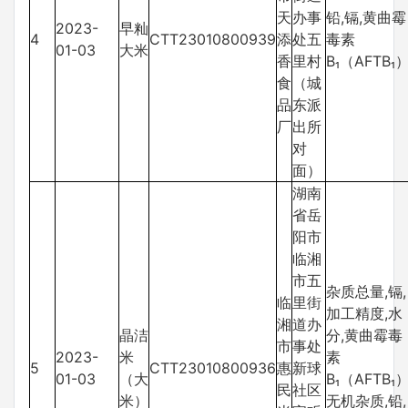
天
办事
铅,镉,黄曲霉
2023-
早籼
4
CTT23010800939
添
处五
毒素
01-03
大米
香
里村
B₁（AFTB₁
食
（城
品
东派
厂
出所
对
面）
湖南
省岳
阳市
临湘
市五
杂质总量,镉,
临
里街
加工精度,水
湘
道办
晶洁
分,黄曲霉毒
市
事处
2023-
米
素
5
CTT23010800936
惠
新球
01-03
（大
B₁（AFTB₁）
民
社区
米）
无机杂质,铅,