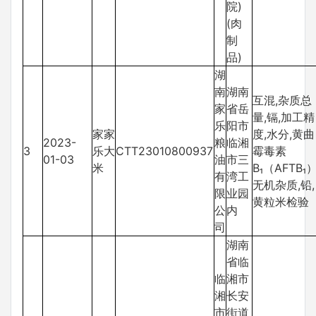
院)
(肉
制
品)
湖
南
湖南
互混,杂质总
家
省岳
量,镉,加工精
乐
阳市
家家
度,水分,黄曲
2023-
粮
临湘
3
乐大
CTT23010800937
霉毒素
01-03
油
市三
米
B₁（AFTB₁）
有
湾工
无机杂质,铅,
限
业园
黄粒米检验
公
内
司
湖南
省临
临
湘市
湘
长安
市
街道