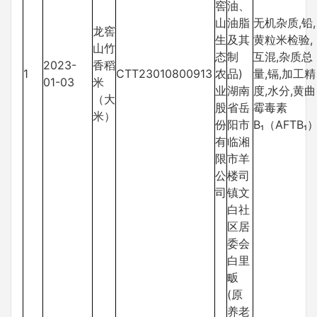
窖
油、
山
油脂
无机杂质,铅,
龙窖
生
及其
黄粒米检验,
山竹
态
制
互混,杂质总
2023-
香稻
1
CTT23010800913
农
品)
量,镉,加工精
01-03
米
业
湖南
度,水分,黄曲
（大
股
省岳
霉毒素
米）
份
阳市
B₁（AFTB₁
有
临湘
限
市羊
公
楼司
司
镇文
白社
区居
委会
白里
畈
(原
养老