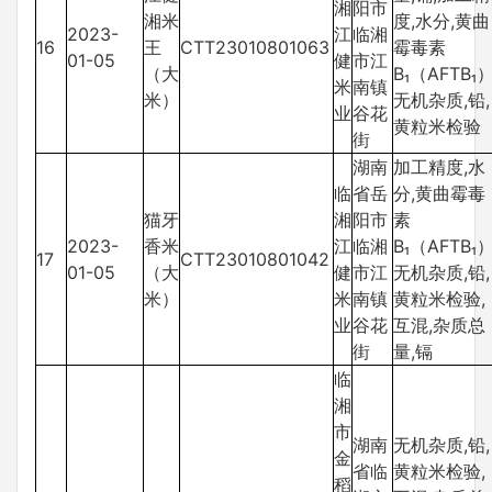
湘
阳市
湘米
度,水分,黄曲
2023-
江
临湘
16
王
CTT23010801063
霉毒素
01-05
健
市江
（大
B₁（AFTB₁）
米
南镇
米）
无机杂质,铅,
业
谷花
黄粒米检验
街
湖南
加工精度,水
临
省岳
分,黄曲霉毒
猫牙
湘
阳市
素
2023-
香米
江
临湘
B₁（AFTB₁）
17
CTT23010801042
01-05
（大
健
市江
无机杂质,铅,
米）
米
南镇
黄粒米检验,
业
谷花
互混,杂质总
街
量,镉
临
湘
市
湖南
无机杂质,铅,
金
省临
黄粒米检验,
稻