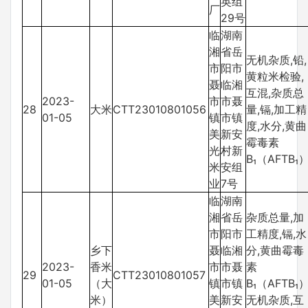
英组
厂
29号
临
湖南
湘
省岳
无机杂质,铅,
市
阳市
黄粒米检验,
聂
临湘
互混,杂质总
2023-
市
市聂
28
大米
CTT23010801056
量,镉,加工精
01-05
镇
市镇
度,水分,黄曲
美
新安
霉毒素
光
村新
B₁（AFTB₁
米
安组
业
7号
临
湖南
湘
省岳
杂质总量,加
市
阳市
工精度,镉,水
乡下
聂
临湘
分,黄曲霉毒
2023-
香米
市
市聂
素
29
CTT23010801057
01-05
（大
镇
市镇
B₁（AFTB₁）
米）
美
新安
无机杂质,互