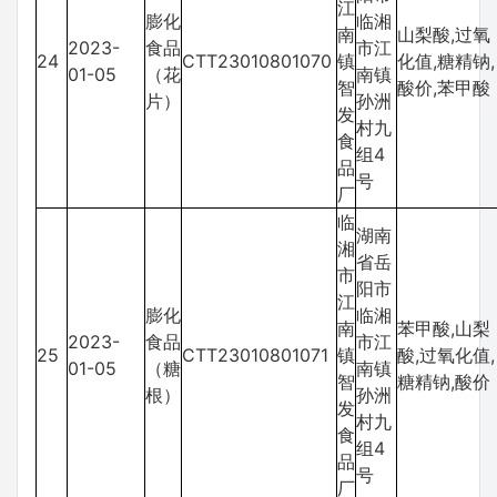
江
膨化
临湘
南
山梨酸,过氧
2023-
食品
市江
24
CTT23010801070
镇
化值,糖精钠,
01-05
（花
南镇
智
酸价,苯甲酸
片）
孙洲
发
村九
食
组4
品
号
厂
临
湖南
湘
省岳
市
阳市
江
膨化
临湘
南
苯甲酸,山梨
2023-
食品
市江
25
CTT23010801071
镇
酸,过氧化值,
01-05
（糖
南镇
智
糖精钠,酸价
根）
孙洲
发
村九
食
组4
品
号
厂