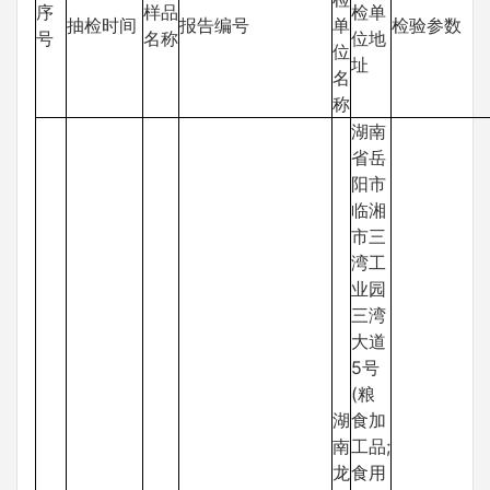
序
样品
检单
抽检时间
报告编号
单
检验参数
号
名称
位地
位
址
名
称
湖南
省岳
阳市
临湘
市三
湾工
业园
三湾
大道
5号
(粮
湖
食加
南
工品;
龙
食用