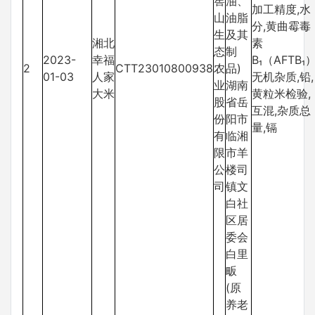
窖
油、
加工精度,水
山
油脂
分,黄曲霉毒
生
及其
湘北
素
态
制
2023-
幸福
B₁（AFTB₁）
2
CTT23010800938
农
品)
01-03
人家
无机杂质,铅,
业
湖南
大米
黄粒米检验,
股
省岳
互混,杂质总
份
阳市
量,镉
有
临湘
限
市羊
公
楼司
司
镇文
白社
区居
委会
白里
畈
(原
养老