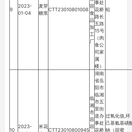
事处
2023-
麦芽
容
9
CTT23010801008
花桥
铅
01-04
糖浆
食
路长
品
五路
加
15号
工
（肉
厂
食公
司家
属
楼）
湖南
省岳
阳市
临湘
临
市五
湘
里街
市
道办
过氧化值,环
容
事处
己基氨基磺
2023-
米花
容
10
CTT23010800945
花桥
钠（甜蜜