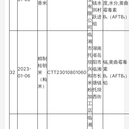
香米
镇水
度,水分,黄曲
有
圳村
霉毒素
限
跃进
B₁（AFTB₁
公
组
司
临
湘
市
湖南
托
省岳
精制
坝
阳市
镉,黄曲霉毒
桂朝
2023-
兴
临湘
素
32
米
CTT23010801060
01-06
和
市长
B₁（AFTB₁）
（籼
米
塘镇
铅
米）
粉
托坝
加
西街
工
店
临
湘