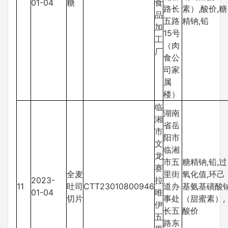
01-04
糖
食
路长
素）,酸价,糖
品
五路
精钠,铅
加
15号
工
（肉
厂
食公
司家
属
楼）
临
湖南
湘
省岳
市
阳市
文
临湘
龙
市五
糖精钠,铅,过
赛
全麦
里街
氧化值,环己
2023-
拉
11
吐司
CTT23010800946
道办
基氨基磺酸
01-04
唯
切片
事处
（甜蜜素）,
伊
长五
酸价
五
路东