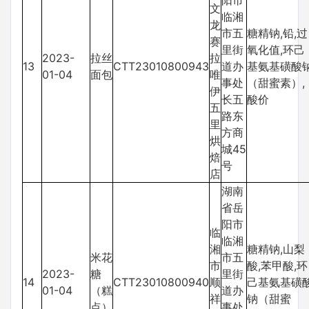
阳市
文
临湘
龙
市五
糖精钠,铅,过
赛
里街
氧化值,环己
2023-
拉丝
拉
13
CTT23010800943
道办
基氨基磺酸
01-04
面包
唯
事处
（甜蜜素）,
伊
长五
酸价
五
路东
里
方商
烘
城45
焙
号
店
湖南
省岳
阳市
临
临湘
湘
糖精钠,山梨
米花
市五
市
酸,苯甲酸,环
2023-
糖
里街
14
CTT23010800940
顺
己基氨基磺
01-04
（糕
道办
祥
钠（甜蜜
点）
事处