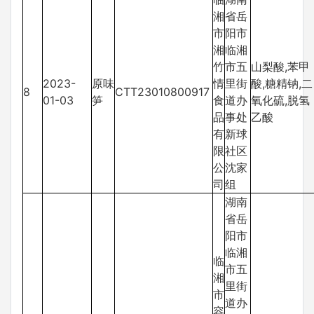
湘
省岳
市
阳市
湘
临湘
竹
市五
山梨酸,苯甲
2023-
原味
情
里街
酸,糖精钠,二
8
CTT23010800917
01-03
笋
食
道办
氧化硫,脱氢
品
事处
乙酸
有
新球
限
社区
公
沈家
司
组
湖南
省岳
阳市
临湘
临
市五
湘
里街
市
道办
容