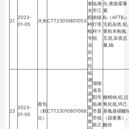
泰
临湘
分,黄曲霉毒
水
市江
素
2023-
稻
南镇
B₁（AFTB₁）
21
大米
CTT23010801053
01-05
种
灯塔
无机杂质,铅,
植
村十
黄粒米检验,
专
组
互混,杂质总
业
量,镉
合
作
社
临
湘
湖南
市
省岳
源
阳市
糖精钠,铅,过
潭
面包
临湘
氧化值,环己
2023-
新
22
（糕
CTT23010801068
市聂
基氨基磺酸
01-05
源
点）
市镇
（甜蜜素）,
食
新正
酸价
品