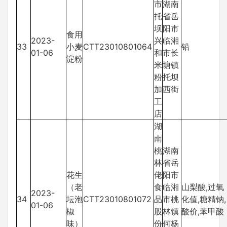
市
湖南
托
省岳
坝
阳市
食用
2023-
兴
临湘
33
小麦
CTT23010801064
铅
01-06
和
市长
淀粉
米
塘镇
粉
托坝
加
西街
工
店
湖
南
桃
湖南
林
省岳
花生
佬
阳市
（老
食
临湘
山梨酸,过氧
2023-
34
坛泡
CTT23010801072
品
市桃
化值,糖精钠,
01-06
椒
股
林镇
酸价,苯甲酸
味）
份
何杨