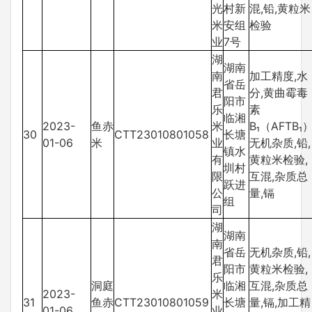
光
村新
混,铅,黄粒米
米
安组
检验
业
7号
湖
湖南
南
加工精度,水
省岳
君
分,黄曲霉毒
阳市
乐
素
临湘
2023-
鱼赤
米
B₁（AFTB₁）
30
CTT23010801058
长塘
01-06
米
业
无机杂质,铅,
镇水
有
黄粒米检验,
圳村
限
互混,杂质总
跃进
公
量,镉
组
司
湖
湖南
南
省岳
无机杂质,铅,
君
阳市
黄粒米检验,
乐
洞庭
临湘
互混,杂质总
2023-
米
31
鱼赤
CTT23010801059
长塘
量,镉,加工精
01-06
业