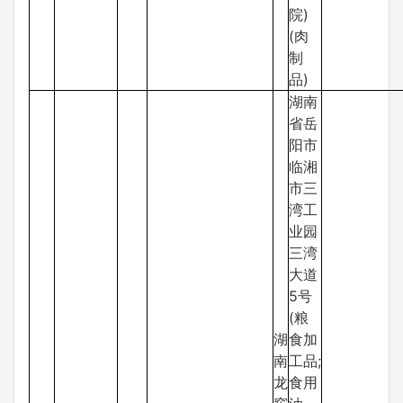
院)
(肉
制
品)
湖南
省岳
阳市
临湘
市三
湾工
业园
三湾
大道
5号
(粮
湖
食加
南
工品;
龙
食用