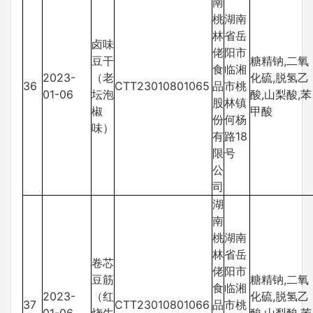
南
桃
湖南
林
省岳
卤味
佬
阳市
豆干
糖精钠,二氧
食
临湘
2023-
（老
化硫,脱氢乙
36
CTT23010801065
品
市桃
01-06
坛泡
酸,山梨酸,苯
股
林镇
椒
甲酸
份
何杨
味）
有
路18
限
号
公
司
湖
南
桃
湖南
林
省岳
卷芯
佬
阳市
豆筋
糖精钠,二氧
食
临湘
2023-
（红
化硫,脱氢乙
37
CTT23010801066
品
市桃