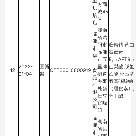
里
方商
烘
城45
焙
号
店
湖南
临
省岳
湘
阳市
糖精钠,黄曲
市
临湘
霉毒素
华
市五
B₁（AFTB₁）
一
2023-
豆瓣
里牌
山梨酸,脱氢
12
CTT23010800919
食
01-04
酱
街道
乙酸,环己基
品
办事
氨基磺酸钠
有
处新
（甜蜜素）,
限
庄村
苯甲酸
公
官畈
司
组
临
湖南
湘
省岳
市