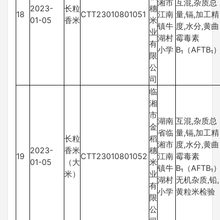
湘市
互混,杂质总
2023-
长粒
穗
18
CTT23010801051
江南
量,镉,加工精
01-05
香米
米
镇牛
度,水分,黄曲
业
湖村
霉毒素
有
小学
B₁（AFTB₁
限
公
司
临
湘
市
湖南
互混,杂质总
金
省临
量,镉,加工精
长粒
稻
湘市
度,水分,黄曲
2023-
香米
穗
19
CTT23010801052
江南
霉毒素
01-05
（大
米
镇牛
B₁（AFTB₁）
米）
业
湖村
无机杂质,铅,
有
小学
黄粒米检验
限
公