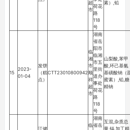
超
素）,铅
荷花
市
路
118
号
湖南
省岳
阳市
临
临湘
湘
山梨酸,苯甲
市五
发饼
市
酸,环己基氨
2023-
里街
15
（糕
CTT23010800942
顺
基磺酸钠（
01-04
道办
点）
祥
蜜素）,铅,糖
事处
超
精钠
荷花
市
路
118
号
湖南
互混,杂质总
临
省岳
江健
量,镉,加工精