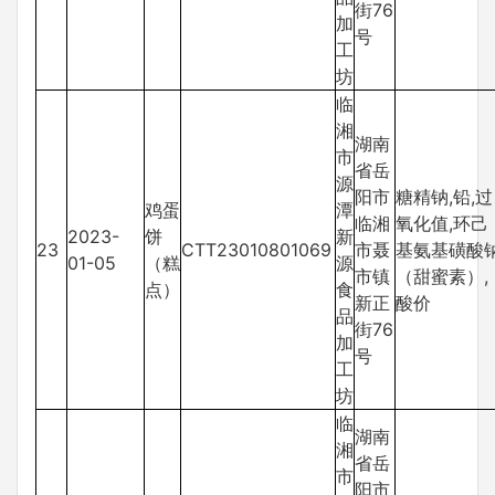
街76
加
号
工
坊
临
湘
湖南
市
省岳
源
阳市
糖精钠,铅,过
鸡蛋
潭
临湘
氧化值,环己
2023-
饼
新
23
CTT23010801069
市聂
基氨基磺酸
01-05
（糕
源
市镇
（甜蜜素）,
点）
食
新正
酸价
品
街76
加
号
工
坊
临
湖南
湘
省岳
市
阳市