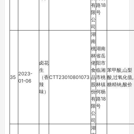
有
路18
限
号
公
司
湖
南
桃
湖南
林
省岳
卤花
佬
阳市
生
食
临湘
苯甲酸,山梨
2023-
35
（香
CTT23010801073
品
市桃
酸,过氧化值,
01-06
辣
股
林镇
糖精钠,酸价
味）
份
何杨
有
路18
限
号
公
司
湖