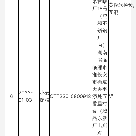
米
官畈
黄粒米检验,
厂
16号
互混
（鸿
和不
锈钢
厂
内）
湖南
省临
临
湘市
湘
长安
市
街道
天
办事
2023-
小麦
6
CTT23010800918
添
处五
铅
01-03
淀粉
香
里村
食
（城
品
东派
厂
出所
对