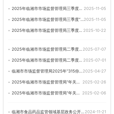
2025年临湘市市场监督管理局三季度食品专项抽检信息公示（二）
2025-11-05
2025年临湘市市场监督管理局三季度“食用农产品”专项抽检信息公示
2025-11-05
2025年临湘市市场监督管理局三季度食品专项抽检信息公示（一）
2025-10-22
2025年临湘市市场监督管理局二季度食品监督抽检信息公示
2025-07-07
2025年临湘市市场监督管理局二季度“食用农产品”专项抽检信息公示
2025-07-01
临湘市市场监督管理局2025年“315你点我检和春季校园专项”抽检公示
2025-04-27
2025年临湘市市场监督管理局“年关守护”抽检信息公示(二)
2025-02-26
2025年临湘市市场监督管理局“年关守护”抽检信息公示（一）
2025-02-06
临湘市食品药品监管领域基层政务公开标准目录
2024-11-21