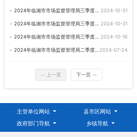
2024年临湘市市场监督管理局三季度食品监督抽检信息公示（含校园食品）（二）
2024-10-31
2024年临湘市市场监督管理局三季度农产品专项抽检信息公示
2024-10-31
2024年临湘市市场监督管理局三季度食品监督抽检信息公示（含校园食品）（一）
2024-10-16
2024年临湘市市场监督管理局二季度食品监督抽检信息公示（二）
2024-07-24
上一页
下一页
<<
>>
主管单位网站
县市区网站
政府部门导航
乡镇导航