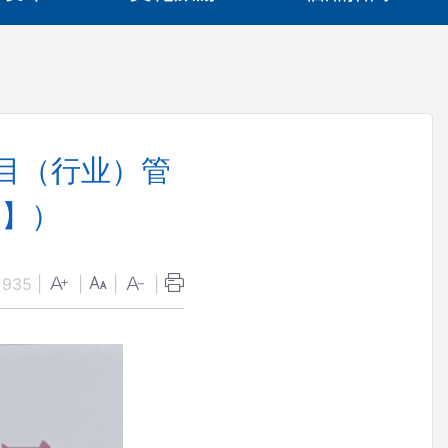
项目（行业）管
号】）
：
935
|
|
|
|