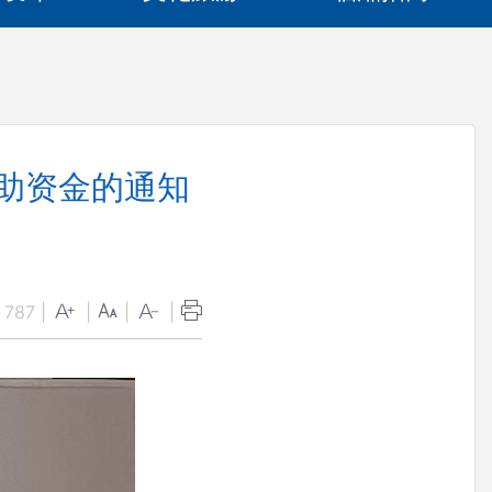
补助资金的通知
：
787
|
|
|
|