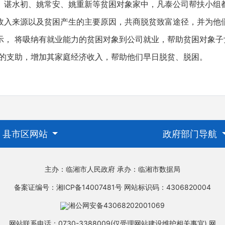
、谌水初、姚常安、姚重新等贫困对象家中，凡泰公司帮扶小组
收入来源以及贫困产生的主要原因，共商脱贫致富途径，并为他
示， 将吸纳有就业能力的贫困对象到公司就业，帮助贫困对象子
金的支助，增加其家庭经济收入，帮助他们早日脱贫、脱困。
县市区网站
政府部门导航
主办：临湘市人民政府
承办：临湘市数据局
备案证编号：湘ICP备14007481号
网站标识码：4306820004
湘公网安备43068202001069
网站联系电话：0730-3388009(仅受理网站建设维护相关事宜)
网