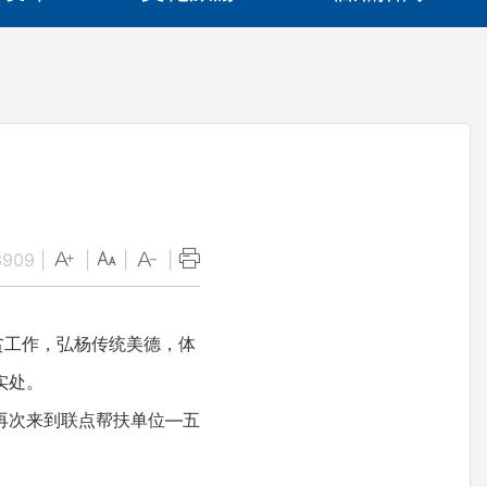
3909
|
|
|
|
贫工作，弘杨传统美德，体
实处。
再次来到联点帮扶单位—五