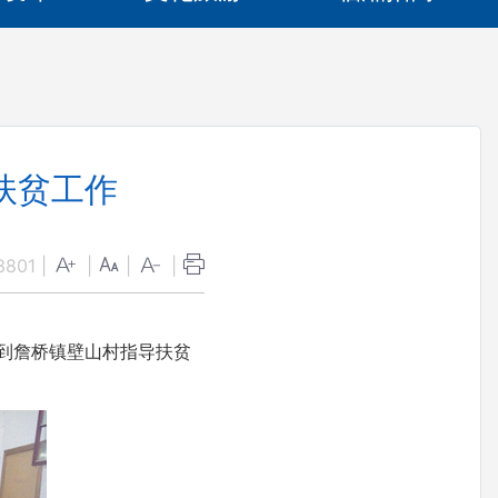
扶贫工作
3801
|
|
|
|
到詹桥镇壁山村指导扶贫