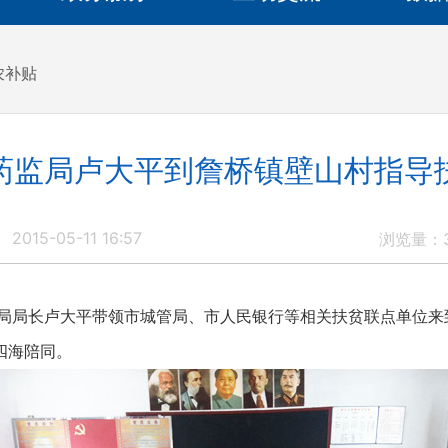
农补贴
药监局卢大平到詹桥镇壁山村指导
2015-05-11 16:57
浏览量：
监局局长卢大平带领市城管局、市人民银行等相关扶贫联点单位来
四海陪同。