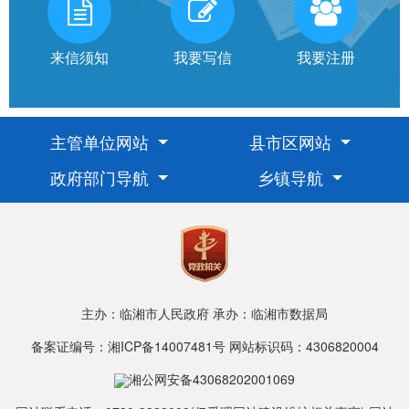
有
话
来信须知
我要写信
我要注册
对
市
主管单位网站
县市区网站
政府部门导航
乡镇导航
长
说
信
箱
说
主办：临湘市人民政府
承办：临湘市数据局
明：
备案证编号：湘ICP备14007481号
网站标识码：4306820004
1、
为
湘公网安备43068202001069
进