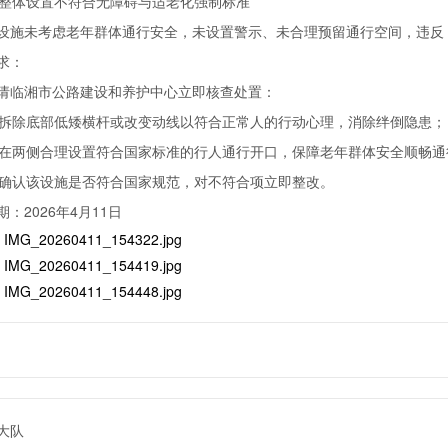
. 整体设置不符合无障碍与适老化强制标准
设施未考虑老年群体通行安全，未设置警示、未合理预留通行空间，违反
求：
请临湘市公路建设和养护中心立即核查处置：
. 拆除底部低矮横杆或改变动线以符合正常人的行动心理，消除绊倒隐患；
. 在两侧合理设置符合国家标准的行人通行开口，保障老年群体安全顺畅通
. 确认该设施是否符合国家规范，对不符合项立即整改。
期：2026年4月11日
：
IMG_20260411_154322.jpg
：
IMG_20260411_154419.jpg
：
IMG_20260411_154448.jpg
大队