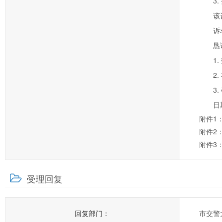
3
该
诉
恳
1
2
3
日
附件1
附件2
附件3
受理回复
回复部门：
市交警