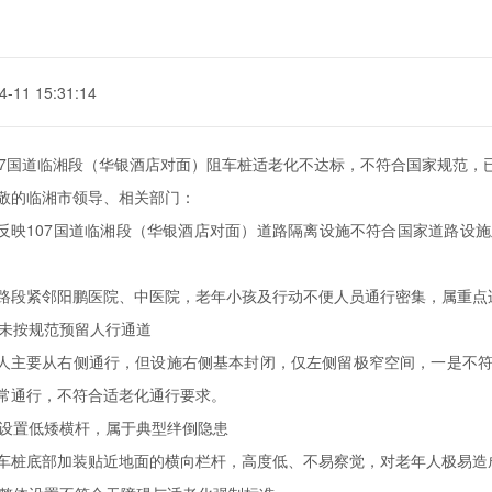
4-11 15:31:14
07国道临湘段（华银酒店对面）阻车桩适老化不达标，不符合国家规范，
敬的临湘市领导、相关部门：
反映107国道临湘段（华银酒店对面）道路隔离设施不符合国家道路设
路段紧邻阳鹏医院、中医院，老年小孩及行动不便人员通行密集，属重点
. 未按规范预留人行通道
人主要从右侧通行，但设施右侧基本封闭，仅左侧留极窄空间，一是不
常通行，不符合适老化通行要求。
. 设置低矮横杆，属于典型绊倒隐患
车桩底部加装贴近地面的横向栏杆，高度低、不易察觉，对老年人极易造