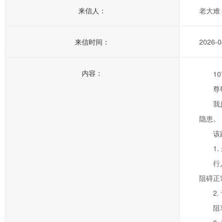
来信人：
老大难
来信时间：
2026-0
内容：
1
尊
我
隐患。
该
1
行
阻碍正
2
阻