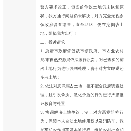
湘
警方要求改正，但当前争议土地仍未恢复原
市
状，我方通行问题仍未解决，对方完全无视乡
政
府
镇政府调查结果，直至4/18，仍在挖掘该土
的
地，阻挠我方出行！
发
二、投诉请求
展
1. 恳请市政府督促聂市镇政府、市农业农村
工
局/市自然资源局依法履行职责，对已查实的霸
作
占土地行为进行强制处理，责令对方立即退还
提
多占土地；
出
意
2. 依法对恶意霸占土地、拒不配合政府调查处
见
理，且引发争执、激化矛盾的行为进行严肃批
与
评教育与处置；
建
3. 协调解决土地争议，制止对方恶意阻挠行
议；
为，保障本人合法土地使用权以及消防车、救
2、
护车和农作用车基本通行权，维护农村社会和
您