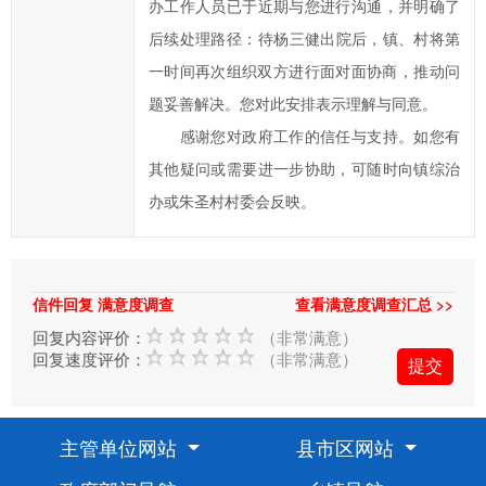
办工作人员已于近期与您进行沟通，并明确了
填
后续处理路径：‌待杨三健出院后，镇、村将第
项；
您
一时间再次组织双方进行面对面协商‌，推动问
的
题妥善解决。您对此安排表示理解与同意。
信
感谢您对政府工作的信任与支持。如您有
件
其他疑问或需要进一步协助，可随时向镇综治
提
办或朱圣村村委会反映。
交
后，
我
们
信件回复 满意度调查
查看满意度调查汇总 >>
将
回复内容评价：
（非常满意）
尽
回复速度评价：
（非常满意）
快
转
给
主管单位网站
县市区网站
相