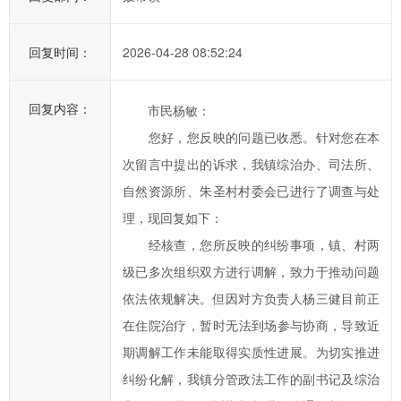
信
件
回复时间：
2026-04-28 08:52:24
类
型；
回复内容：
信
市民杨敏：
箱
您好，您反映的问题已收悉。针对您在本
填
次留言中提出的诉求，我镇综治办、司法所、
写
自然资源所、朱圣村村委会已进行了调查与处
中
理，现回复如下：
标
经核查，您所反映的纠纷事项，镇、村两
红
级已多次组织双方进行调解，致力于推动问题
色
*
依法依规解决。但因对方负责人‌杨三健目前正
号
在住院治疗‌，暂时无法到场参与协商，导致近
的
期调解工作未能取得实质性进展。为切实推进
为
纠纷化解，我镇分管政法工作的副书记及综治
必