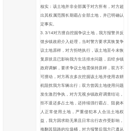
提
核实：该土地并非全部属于对方所有，对方超
高
出其权属范围长期霸占全部土地，并已明确认
办
定事实。
事
3. 3/14对方擅自挖掘争议土地，我方报警并反
效
率，
馈乡镇政府介入处理，当时警方要求其恢复争
欢
议土地原样，对方拒绝执行，该土地至今未恢
迎
复原状且已影响我方生活排水问题，后经乡镇
您
政府调解，要求争议土地需保持原样，双方不
通
可擅动，对方再次多次挖掘该土地并使用农耕
过
机阻扰我方车辆出行；双方曾因土地使用问题
市
发生激烈争执，对方无视乡镇政府调查结论，
长
信
拒不退还多占土地，还持续强行霸占、阻挠本
箱
人正常使用土地，严重侵犯本人合法土地权
对
益，我方因求助无果且日常出行农作受影响，
临
推翻其阻路的垃圾桶，对方报警后我方已遵从