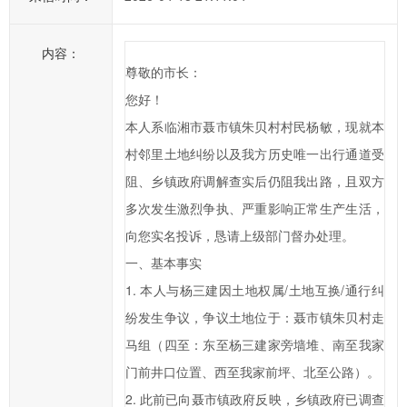
一
步
内容：
提
尊敬的市长：
高
您好！
临
本人系临湘市聂市镇朱贝村村民杨敏，现就本
湘
村邻里土地纠纷以及我方历史唯一出行通道受
市
政
阻、乡镇政府调解查实后仍阻我出路，且双方
府
多次发生激烈争执、严重影响正常生产生活，
科
向您实名投诉，恳请上级部门督办处理。
学
一、基本事实
化、
1. 本人与杨三建因土地权属/土地互换/通行纠
民
纷发生争议，争议土地位于：聂市镇朱贝村走
主
马组（四至：东至杨三建家旁墙堆、南至我家
化
水
门前井口位置、西至我家前坪、北至公路）。
平，
2. 此前已向聂市镇政府反映，乡镇政府已调查