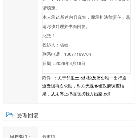
在
谐稳定。
提
本人承诺所述内容真实，愿承担法律责任，恳
交
请尽快处理并书面回复。
信
此致！
件
投诉人：杨敏
的
联系电话：13077169704
时
日期：2026年4月18日
候，
请
附件1：
关于邻里土地纠纷及历史唯一出行通
根
道受阻再次求助，对方无视乡镇政府调查结
据
果，从未停止挖掘阻扰我方出路.pdf
实
际
情
受理回复
况
选
择
回复部门：
聂市镇