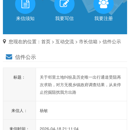
有
话
来信须知
我要写信
我要注册
对
您现在的位置：
首页
>
互动交流
>
市长信箱
> 信件公示
市
信件公示
长
说
标题：
关于邻里土地纠纷及历史唯一出行通道受阻再
信
次求助，对方无视乡镇政府调查结果，从未停
箱
止挖掘阻扰我方出路
说
明：
来信人：
杨敏
1、
为
进
来信时间：
2026-04-18 21:11:04