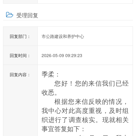
湘
市
受理回复
政
府
的
回复部门：
市公路建设和养护中心
发
展
回复时间：
2026-05-09 09:29:23
工
作
提
季柔：
回复内容：
出
您
好！
您
的来信我们已经
意
收悉。
见
根据
您来信反映的情况，
与
我中心对此高度重视，及时组
建
织进行了调查核实。现就相关
议；
2、
事宜答复如下：
您