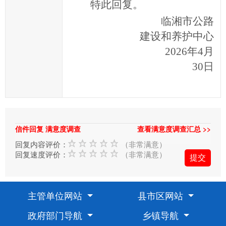
特此回复。
信
临湘市公路
件
建设和养护中心
类
型；
2026年4月
信
30日
箱
填
写
中
标
信件回复 满意度调查
查看满意度调查汇总 >>
红
回复内容评价：
（非常满意）
色
回复速度评价：
（非常满意）
*
号
的
主管单位网站
县市区网站
为
政府部门导航
乡镇导航
必