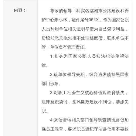
一
内容：
尊敬的领导！我实名临湘市公路建设和养
步
护中心朱小林，证件尾号051X，作为国家公职
提
人员利用单位相关证明举债为自己谋取利益，
高
临
后续却恶意拖欠拒不处理逃废债，联系单位不
湘
管，单位负有管理责任。
市
1.其身为国家公职人员知法犯法蔑视法
政
律。
府
2.该单位领导失职，纵容逃废债抹黑国家
科
部门形象。
学
化、
3.对职工社会主义核心价值观教育缺失，
民
法律意识淡薄，党风廉政建设不到位，涉嫌失
主
职。
化
4.来信请转相关部门领导调查情况督促加
水
强员工教育，要求职员遵纪守法讲信用不要败
平，