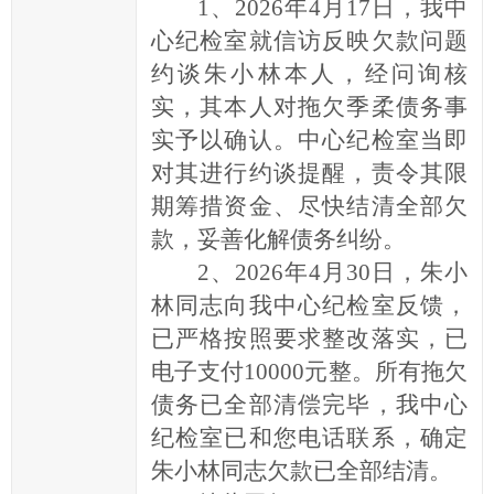
1、
2026年4月17日，我中
在
心纪检室就信访反映欠款问题
提
约谈朱小林本人，经问询核
交
实，其本人对拖欠季柔债务事
信
实予以确认。中心纪检室当即
件
的
对其进行约谈提醒，责令其限
时
期筹措资金、尽快结清全部欠
候，
款，妥善化解债务纠纷。
请
2、
2026年4月30日，朱小
根
林同志向
我
中心纪检室反馈，
据
已严格按照要求整改落实，
已
实
电子支付
10000元整。
所有拖欠
际
情
债务已全部清偿完毕，我中心
况
纪检室已和
您
电话
联系，确定
选
朱小林同志欠款已全部结清
。
择