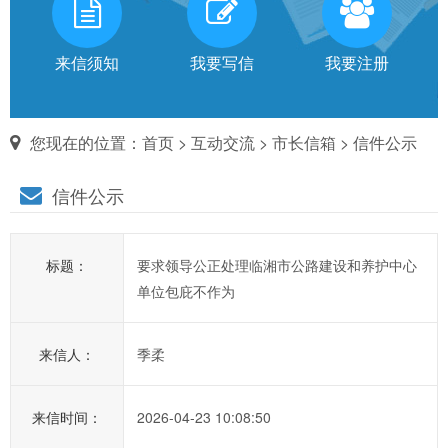
有
话
来信须知
我要写信
我要注册
对
您现在的位置：
首页
>
互动交流
>
市长信箱
> 信件公示
市
信件公示
长
说
标题：
要求领导公正处理临湘市公路建设和养护中心
信
单位包庇不作为
箱
说
来信人：
季柔
明：
1、
为
来信时间：
2026-04-23 10:08:50
进