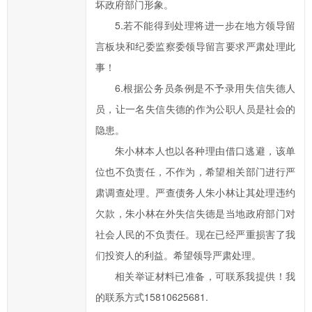
坏政府部门形象。
提
5.若不能得到处理将进一步在地方领导留
高
办
言板块和纪委监察委领导留言要求严肃处理此
事
事！
效
6.根据公务员条例是不予录用失信失德人
率，
员，让一名失信失德的作为公职人员是社会的
欢
隐患。
迎
朱小林本人也以各种理由借口逃避，该单
您
通
位也不负责任，不作为，希望相关部门进行严
过
肃调查处理。严查债务人朱小林让其处理违约
市
欠款，朱小林在外失信失德是当地政府部门对
长
社会人民的不负责任。现在已经严重损害了我
信
们投资人的利益。希望领导严肃处理。
箱
相关举证材料已准备，可联系我提供！我
对
的联系方式15810625681.
临