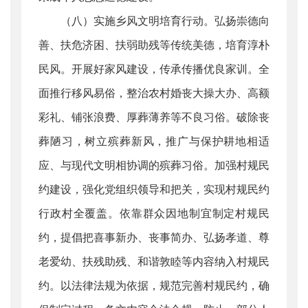
（八）实施乡风文明培育行动。弘扬崇德向
善、扶危济困、扶弱助残等传统美德，培育淳朴
民风。开展好家风建设，传承传播优良家训。全
面推行移风易俗，整治农村婚丧大操大办、高额
彩礼、铺张浪费、厚葬薄养等不良习俗。破除丧
葬陋习，树立殡葬新风，推广与保护耕地相适
应、与现代文明相协调的殡葬习俗。加强村规民
约建设，强化党组织领导和把关，实现村规民约
行政村全覆盖。依靠群众因地制宜制定村规民
约，提倡把喜事新办、丧事简办、弘扬孝道、尊
老爱幼、扶残助残、和谐敦睦等内容纳入村规民
约。以法律法规为依据，规范完善村规民约，确