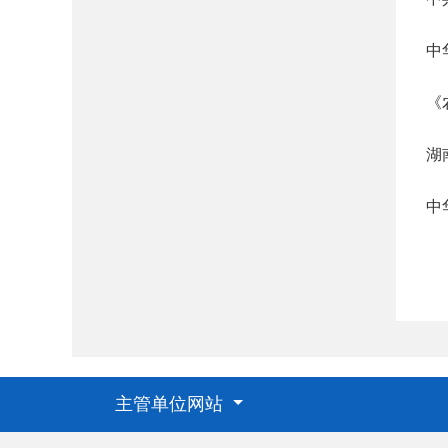
中
《
湖
中
主管单位网站