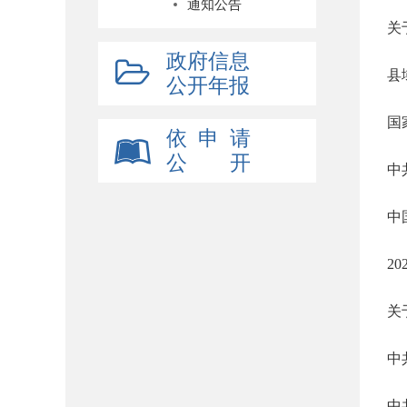
通知公告
关
政府信息
县
公开年报
国
依 申 请
公 开
中
中
2
关
中
中