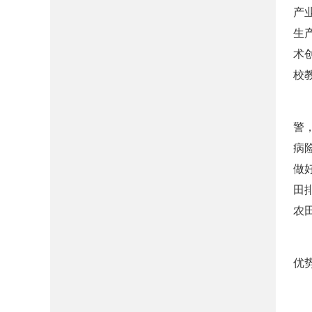
产
生
术
校
警
病
做
田
农
优