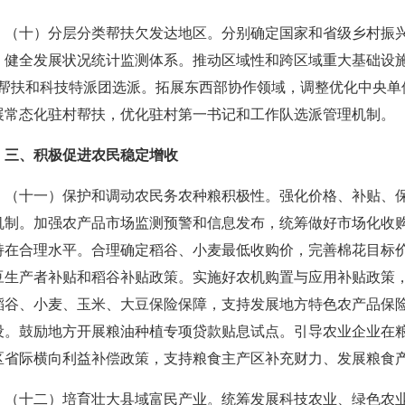
（十）分层分类帮扶欠发达地区。分别确定国家和省级乡村振
，健全发展状况统计监测体系。推动区域性和跨区域重大基础设施
”帮扶和科技特派团选派。拓展东西部协作领域，调整优化中央单
展常态化驻村帮扶，优化驻村第一书记和工作队选派管理机制。
三、积极促进农民稳定增收
（十一）保护和调动农民务农种粮积极性。强化价格、补贴、
机制。加强农产品市场监测预警和信息发布，统筹做好市场化收
持在合理水平。合理确定稻谷、小麦最低收购价，完善棉花目标
豆生产者补贴和稻谷补贴政策。实施好农机购置与应用补贴政策
稻谷、小麦、玉米、大豆保险保障，支持发展地方特色农产品保
设。鼓励地方开展粮油种植专项贷款贴息试点。引导农业企业在
区省际横向利益补偿政策，支持粮食主产区补充财力、发展粮食
（十二）培育壮大县域富民产业。统筹发展科技农业、绿色农