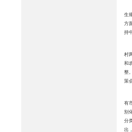
生
方
持
村
和
整
策
有
别
分
出