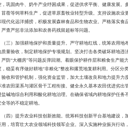
控，巩固肉牛、奶牛产业纾困成果，促进供求平衡、健康发展。
、苜蓿等饲草料生产，促进草原畜牧业转型升级。支持设施农业
和现代化远洋捕捞，积极发展森林食品和生物农业。严格落实食
，严查严惩非法添加和农兽药残留超标等问题。
（三）加强耕地保护和质量提升。严守耕地红线，统筹农用地
地质量验收，制定耕地保护专项规划。坚决打击各类破坏耕地违
，严防“大棚房”等问题反弹回潮。着眼保护耕作层和粮食生产能
度，稳妥有序做好耕地“非粮化”整改和撂荒地复耕利用。分区分
、验收和管护机制，强化资金监管，加大土壤改良和地力提升力
标准农田渠系与灌区骨干工程衔接。健全永久基本农田优进劣出
进盐碱地综合利用和酸化耕地治理。在确保省域内耕地保护任务
安全等的不稳定耕地。
（四）提升农业科技创新效能。统筹科技创新平台基地建设，
应用，培育壮大农业领域科技领军企业。深入实施种业振兴行动