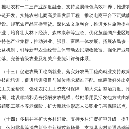
，推动农村一二三产业深度融合。支持发展绿色高效种养，推进
业链开发。实施农村电商高质量发展工程，推动电商平台下沉赋
建设。规范农产品直播带货。深化农文旅融合，推进乡村旅游提档
产业，培育壮大林下经济、森林康养等业态。优化茧丝绸产业区
业特色产业集群，推动兴业、强县、富民一体发展。拓展农民参
收益机制，引导新型农业经营主体带动农民增收致富。强化产业
大落。完善省级农业及相关产业统计评价体系。
（十三）促进农民工稳岗就业。落实好农民工稳岗就业支持政
业技能培训，促进培训项目与岗位需求精准匹配。统筹做好外出
民工关爱帮扶。强化农民工工资支付保障，加大欠薪整治力度。
范围、建设领域和劳务报酬发放规模，鼓励采用灵活发包方式由
城镇职工基本养老保险，扩大新就业形态人员职业伤害保障试点
（十四）多措并举扩大乡村消费。支持乡村消费扩容升级，提
坊、休闲露营等消费新业态新模式新场景。支持县乡村流通基础