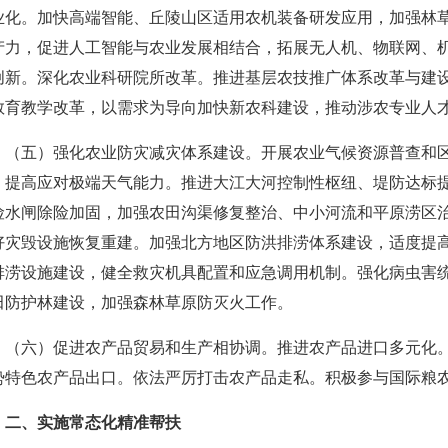
业化。加快高端智能、丘陵山区适用农机装备研发应用，加强林
产力，促进人工智能与农业发展相结合，拓展无人机、物联网、
创新。深化农业科研院所改革。推进基层农技推广体系改革与建
教育教学改革，以需求为导向加快新农科建设，推动涉农专业人
（五）强化农业防灾减灾体系建设。开展农业气候资源普查和
，提高应对极端天气能力。推进大江大河控制性枢纽、堤防达标
险水闸除险加固，加强农田沟渠修复整治、中小河流和平原涝区
好灾毁设施恢复重建。加强北方地区防洪排涝体系建设，适度提
排涝设施建设，健全救灾机具配置和应急调用机制。强化病虫害
田防护林建设，加强森林草原防灭火工作。
（六）促进农产品贸易和生产相协调。推进农产品进口多元化
势特色农产品出口。依法严厉打击农产品走私。积极参与国际粮
二、实施常态化精准帮扶