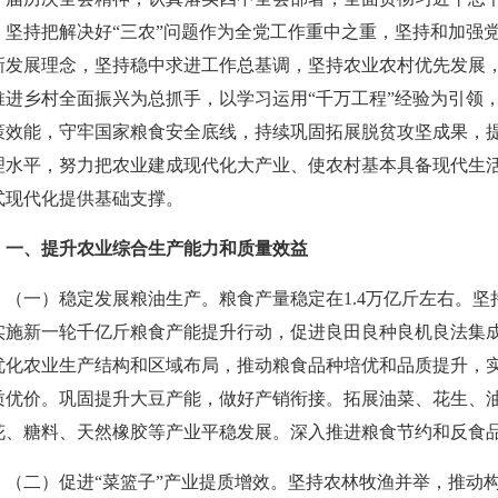
，坚持把解决好“三农”问题作为全党工作重中之重，坚持和加强党
新发展理念，坚持稳中求进工作总基调，坚持农业农村优先发展
推进乡村全面振兴为总抓手，以学习运用“千万工程”经验为引领
策效能，守牢国家粮食安全底线，持续巩固拓展脱贫攻坚成果，
理水平，努力把农业建成现代化大产业、使农村基本具备现代生
式现代化提供基础支撑。
一、提升农业综合生产能力和质量效益
（一）稳定发展粮油生产。粮食产量稳定在1.4万亿斤左右。
实施新一轮千亿斤粮食产能提升行动，促进良田良种良机良法集
优化农业生产结构和区域布局，推动粮食品种培优和品质提升，
质优价。巩固提升大豆产能，做好产销衔接。拓展油菜、花生、
花、糖料、天然橡胶等产业平稳发展。深入推进粮食节约和反食
（二）促进“菜篮子”产业提质增效。坚持农林牧渔并举，推动