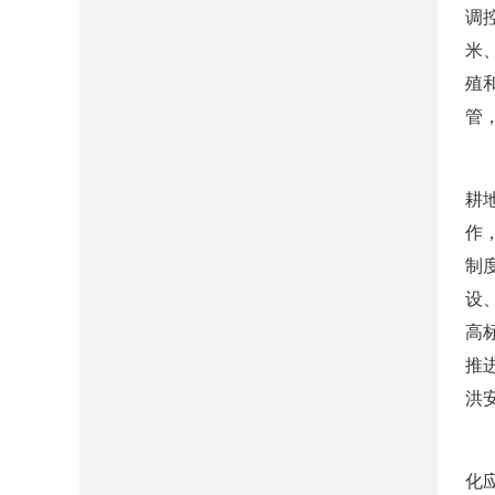
调
米
殖
管
耕
作
制
设
高
推
洪
化