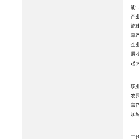
能
产
施
草
企
展
起
职
农
盖
加
工