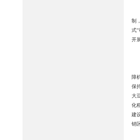
制
式
开
障
保
大
化
建
销