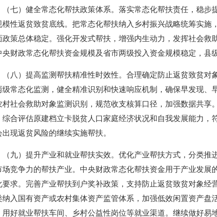
（七）健全常态化帮扶政策体系。落实常态化帮扶责任，稳步提
规模性返贫致贫底线。把常态化帮扶纳入乡村振兴战略统筹实施
面政策总体稳定。强化开发式帮扶，增强内生动力，发挥社会救
中央财政常态化帮扶资金规模及省市两级投入资金规模稳定，县
（八）提高监测帮扶精准性时效性。合理确定防止返贫致贫对
两级常态化监测，健全精准识别和快速响应机制，确保早发现、
农村社会救助对象监测识别，规范收支核算口径，加强数据共享
。综合评估原建档立卡脱贫人口家庭经济状况和自我发展能力，
会出现返贫风险的继续实施帮扶。
（九）提升产业和就业帮扶实效。优化产业帮扶方式，分类推
市场竞争力的帮扶产业。中央财政常态化帮扶资金用于产业发展
化要求。完善产业帮扶到户奖补政策，支持防止返贫致贫对象经
类纳入国有资产或农村集体资产监管体系，加强低效闲置资产盘
，用好就业帮扶车间、乡村公益性岗位等就业渠道。继续做好易