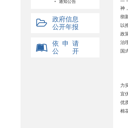
通知公告
神
彻
政府信息
以
公开年报
政
依 申 请
治
公 开
国
力
宜
优
棉