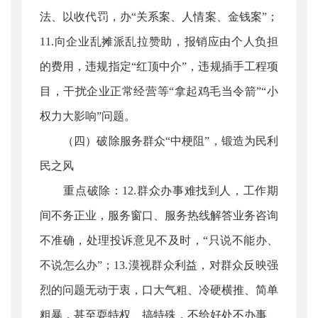
法、以收代罚，办“关系案、人情案、金钱案”；
11.向企业乱摊派乱拉赞助，报销应由个人负担
的费用，违规指定“红顶中介”，违规插手工程项
目，干扰企业正常经营等“拿起鸡毛当令箭”“小
权力大影响”问题。
（四）破除服务群众“中梗阻”，锻造为民利
民之风
重点破除：12.群众办事难找到人，工作期
间不务正业，服务窗口、服务热线解答业务咨询
不准确，处理投诉意见不及时，“只说不能办、
不说怎么办”；13.漠视群众利益，对群众反映强
烈的问题无动于衷，口大气粗、冷硬横推、简单
粗暴，甚至耍特权、搞特殊，不给好处不办事、