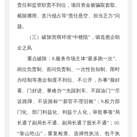
责任和监管职责不到位，项目资金被骗取套取、
截留挪用、贪污侵占等“责任悬空、担当乏力”问
题。
（三）破除营商环境“中梗阻”，锻造惠企助
企之风
重点破除：8.服务市场主体“最多跑一次”、
岗位负责制、首问负责制、一次性告知制、限时
办结制等惠企制度不到位、不公开，办事“脸好
看、门好进、事难办”“光踩刹车、不踩油门”“尽
设路障、不设路标”“新官不理旧账”；9.权力部
门化、部门利益化、利益个人化，审批事项“局
长通了副局长不通、副局长通了股长不通”；10.
“靠山吃山”，重复检查、选择性执法、包干执