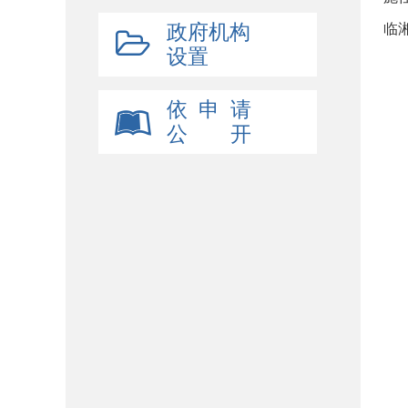
政府机构
临湘
设置
2
试
依 申 请
公 开