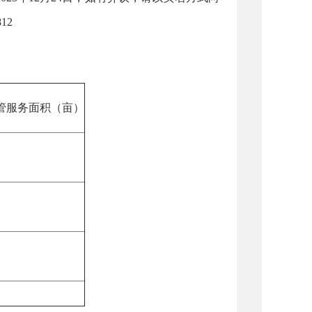
12
管服务面积（亩）