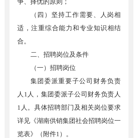
争、择优的原则；
（
四
）
坚持工作需要、人岗相
适
，
注重综合能力和专业知识相结
合。
二
、
招聘岗位及
条件
（
一
）
招聘岗位
集团委派重要子公司财务负责
人
1
人，集团委派子公司财务负责人
1
人。具体招聘部门及相关岗位要求
详见《湖南供销集团社会招聘岗位一
览表》（附件
1
）。