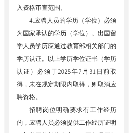
入资格审查范围。
4.
应聘
人员的学历
（
学位
）
必须
为国家承认的学历
（
学位
）
。出国留
学人员学历应通过教育部相关部门的
学历认证。以上学历学位证书
（
学历
认证
）
必须于
20
25
年
7
月
31
日前取
得，未在规定期限内取得
，
则取消应
聘资格。
招聘岗位明确要求有工作经历
的
，
应聘人员必须提供工作经历证明