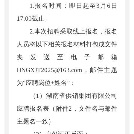
1.
报名时间
：
即日起至
3
月
6
日
17:00
截止
。
2.
本次招聘采取线上报名，报名
人员
将
以下
相关报名材料
打包成文件
夹
发送至电子邮箱
HNGXJT2025@163.com
，邮件主题
为
“
应聘
岗位
+
姓名
”
：
（
1
）湖南省供销集团有限公司
应聘报名表（附件
2
，
文件名与邮件
主题名一致
）