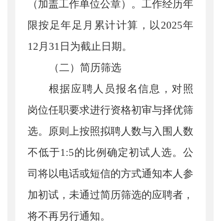
（
加盖工作单位公章
）
。工作经历年
限按足年足月累计计算
，
以
202
5
年
12
月
31
日为截止日期。
（
二
）
简历筛选
根据应聘人员报名信息，对照
岗位任职要求进行资格初审与择优筛
选。原则上按照拟聘人数与入围人数
不低于
1:5
的比例确定初试人选。公
司将以电话或短信的方式通知本人参
加初试，未通过简历筛选的应聘者，
将不再另行通知。