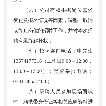
决
；
（
六
）
公司有权
根据岗位需求
变化及报名情况等因素，调整、取消
或终止岗位的招聘工作，并对本次招
聘有最终解释权；
（
七
）
招聘咨询电话：
申先生
13574177316
（
工作日
9:
00
－
1
2:
00
，
13:0
0
－
17
:0
0
）；监督举报电话：
0731-88537408
；
（八）
应聘人员参加现场面试
时，须携带身份证等相关应聘资料进