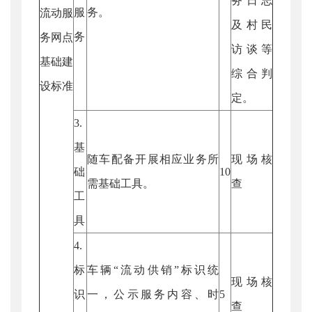
务日志
服
务。
流动服
及村民
务
务网点
访谈等
基础建
综合判
设标准
定。
3.
基
随车配备开展相应业务所
现场核
础
10
需基础工具。
查
工
具
4.
标
车辆“流动供销”标识统
现场核
识
一，公示服务内容、时
5
查