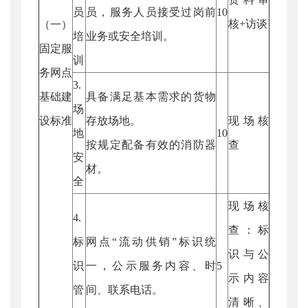
员
员，服务人员接受过岗前
10
核+访谈
（一）
培
业务或安全培训。
固定服
训
务网点
3.
基础建
具备满足基本需求的货物
场
设标准
存放场地。
现场核
地
10
按规定配备有效的消防器
查
安
材。
全
现场核
4.
查：标
标
网点“流动供销”标识统
识与公
识
一，公示服务内容、时
5
示内容
管
间、联系电话。
清晰、