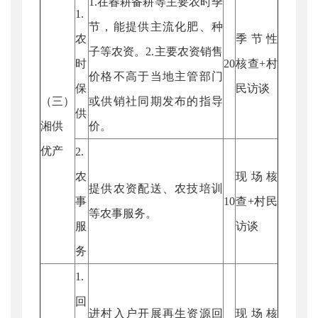
1.在春耕备耕等主要农时季
1.
节，能提供主流化肥、种
农
季节性
子等农资。2.主要农资销售
时
20
核查+村
价格不高于当地主管部门
保
民访谈
（三）
或供销社同期发布的指导
供
湘供
价。
优产
2.
农
现场核
提供农资配送、农技培训
事
10
查+村民
等农事服务。
服
访谈
务
1.
回
进村入户开展再生资源回
现场核