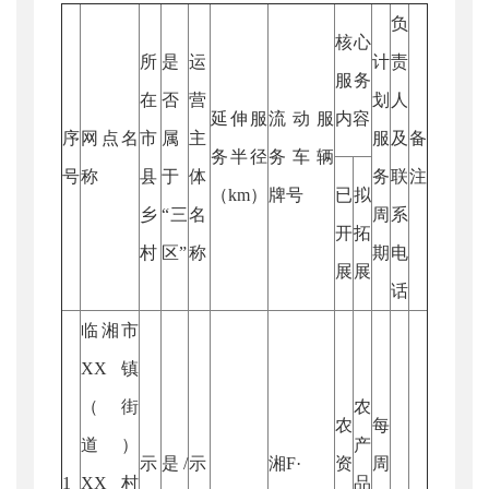
负
核心
所
是
运
计
责
服务
在
否
营
划
人
延伸服
流动服
内容
序
网点名
市
属
主
服
及
备
务半径
务车辆
号
称
县
于
体
务
联
注
（km）
牌号
已
拟
乡
“三
名
周
系
开
拓
村
区”
称
期
电
展
展
话
临湘市
XX镇
（街
农
农
每
道）
产
示
是/
示
湘F·
资
周
1
XX村
品