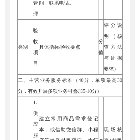
管
间、联系电话。
理
评分说
验
明（核
收
分
类别
具体指标/验收要点
查方法
项
值
与证据
目
要求）
二、主营业务服务标准（40分，单项最高30
分，有效开展多项业务可叠加5-10分）
1.
供
建立常用商品需求登记
应
本，或借助微信群、小程
现场核
服