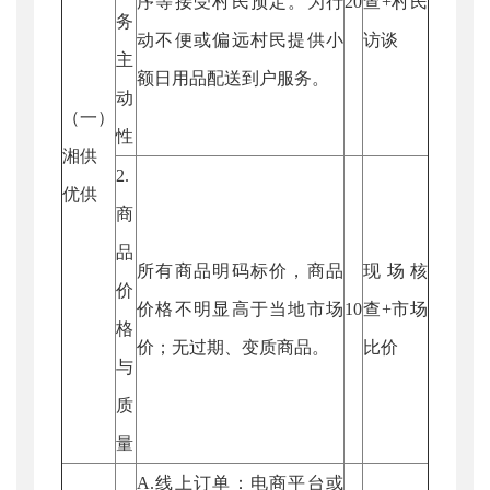
序等接受村民预定。为行
20
查+村民
务
动不便或偏远村民提供小
访谈
主
额日用品配送到户服务。
动
（一）
性
湘供
2.
优供
商
品
所有商品明码标价，商品
现场核
价
价格不明显高于当地市场
10
查+市场
格
价；无过期、变质商品。
比价
与
质
量
A.线上订单：电商平台或