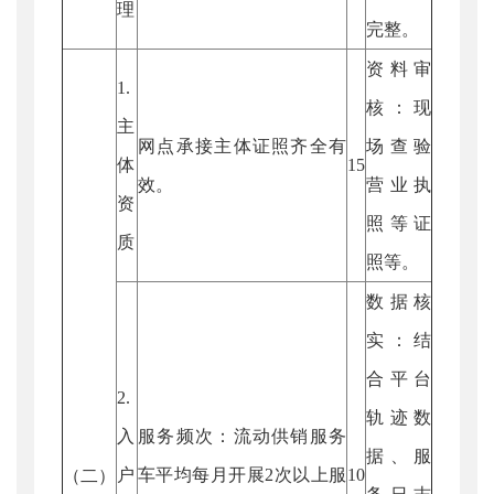
理
完整。
资料审
1.
核：现
主
网点承接主体证照齐全有
场查验
体
15
效。
营业执
资
照等证
质
照等。
数据核
实：结
合平台
2.
轨迹数
入
服务频次：流动供销服务
据、服
户
车平均每月开展2次以上服
10
（二）