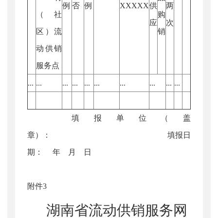
例
否
例
XXXXX
供
两
（社
购
应
次
区）流
销
动供销
服务点
...
...
...
...
...
...
...
...
...
...
填报单位（盖
章）： 填报日
期： 年 月 日
附件3
湖南省流动供销服务网