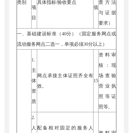
类别
具体指标/验收要点
查方法
项
值
与证据
目
要求）
一、基础建设标准（40分）（固定服务网点或
流动服务网点二选一，单项必须30分以上）
资料审
1.
核：现
主
网点承接主体证照齐全有
场查验
体
15
效。
营业执
资
照等证
质
照等。
2.
人
配备相对固定的服务人
资料审