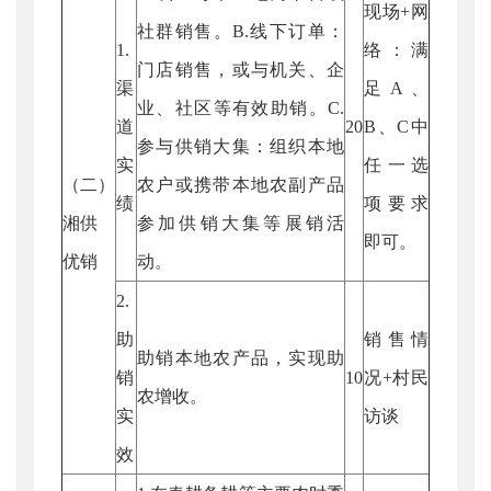
现场+网
社群销售。B.线下订单：
1.
络：满
门店销售，或与机关、企
渠
足A、
业、社区等有效助销。C.
道
20
B、C中
参与供销大集：组织本地
实
任一选
（二）
农户或携带本地农副产品
绩
项要求
湘供
参加供销大集等展销活
即可。
优销
动。
2.
助
销售情
助销本地农产品，实现助
销
10
况+村民
农增收。
实
访谈
效