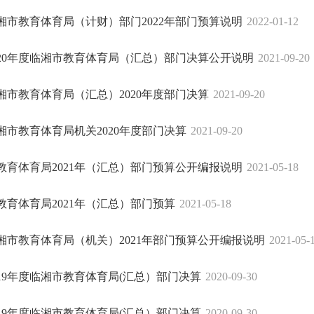
湘市教育体育局（计财）部门2022年部门预算说明
2022-01-12
020年度临湘市教育体育局（汇总）部门决算公开说明
2021-09-20
湘市教育体育局（汇总）2020年度部门决算
2021-09-20
湘市教育体育局机关2020年度部门决算
2021-09-20
教育体育局2021年（汇总）部门预算公开编报说明
2021-05-18
教育体育局2021年（汇总）部门预算
2021-05-18
湘市教育体育局（机关）2021年部门预算公开编报说明
2021-05-
019年度临湘市教育体育局(汇总）部门决算
2020-09-30
019年度临湘市教育体育局(汇总）部门决算
2020-09-30