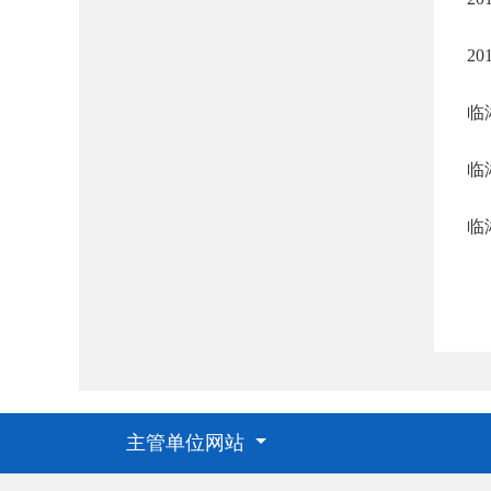
2
临
临
临
主管单位网站