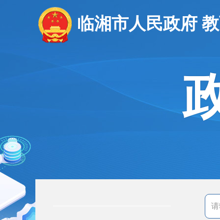
临湘市人民政府 