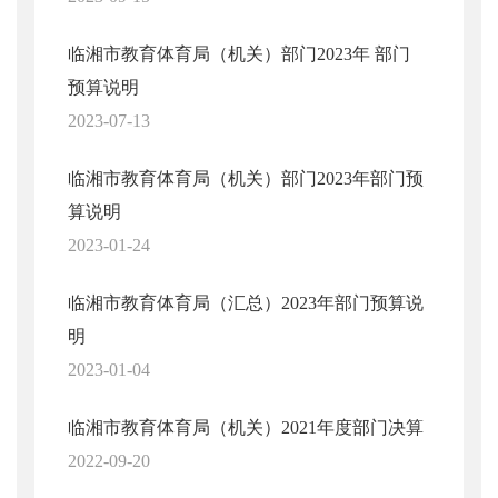
临湘市教育体育局（机关）部门2023年 部门
预算说明
2023-07-13
临湘市教育体育局（机关）部门2023年部门预
算说明
2023-01-24
临湘市教育体育局（汇总）2023年部门预算说
明
2023-01-04
临湘市教育体育局（机关）2021年度部门决算
2022-09-20