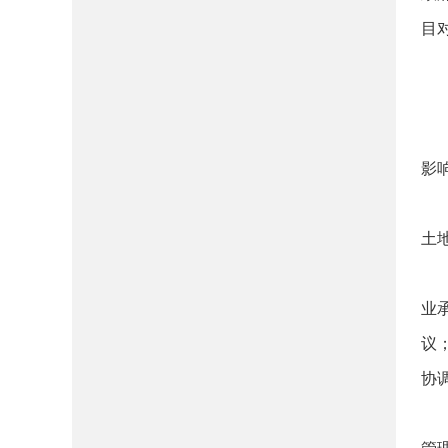
目
影
土
业
议
协