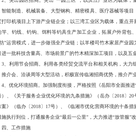
2、突出园区招商。突出“一园三区”，以滨江产业区为载体，
、智能制造、机械装备、大型钢构、精密模具、医疗器械等项目
宝打印机项目上下游产业链企业；以三湾工业区为载体，重点开
钓竿、钓线、钓钩、饵料等钓具生产加工企业，拓展户外背包、
作坊”运营模式，进一步做强全产业链；以羊楼司竹木家居产业园
引进一批科技含量高、市场前景广的竹木精深加工项目，以及五
3、利用节会招商。利用各类经贸交流平台和相关机构，大力
、推介会、洽谈周等大型活动，积极宣传临湘招商优势，推介产
4、优化环境招商。加强制度衔接，严格按照《岳阳市全面推进“
8号）、《关于服务企业优化环境的九条措施》（岳办〔2018〕2
方案》（临办〔2018〕17号）、《临湘市优化营商环境的十条措施
措施执行到位，打通服务企业“最后一公里”，大力推进“放管服”
四、工作措施