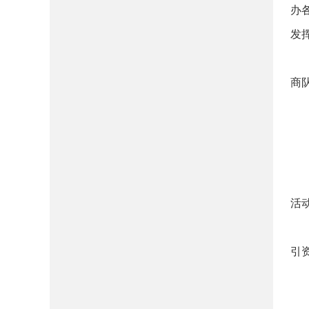
办
发
商
活
引