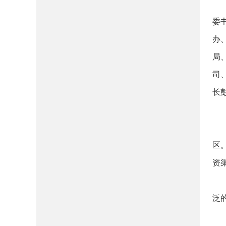
委
办
局
司
长
区
资
泛