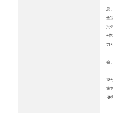
息
金
批
+
力
会
1
施
项