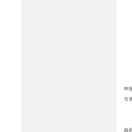
申
引
政