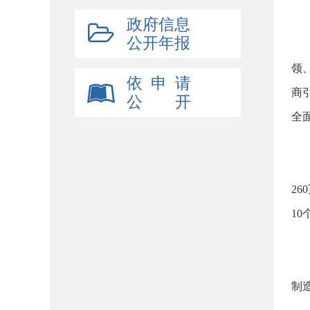
政府信息
公开年报
领
依 申 请
商
公 开
全
2
1
制