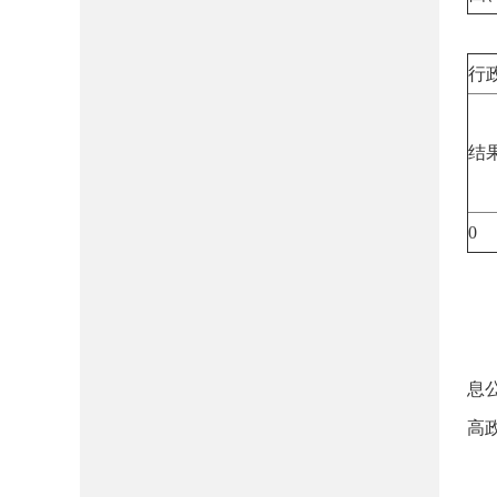
四
行
结
0
五
（
（
息
高
六