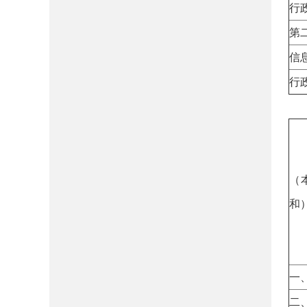
行
第
信
行
三
（
和
一
二