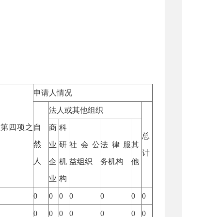
申请人情况
法人或其他组织
加第四项之
自
商
科
总
然
业
研
社会公
法律服
其
计
人
企
机
益组织
务机构
他
业
构
0
0
0
0
0
0
0
0
0
0
0
0
0
0