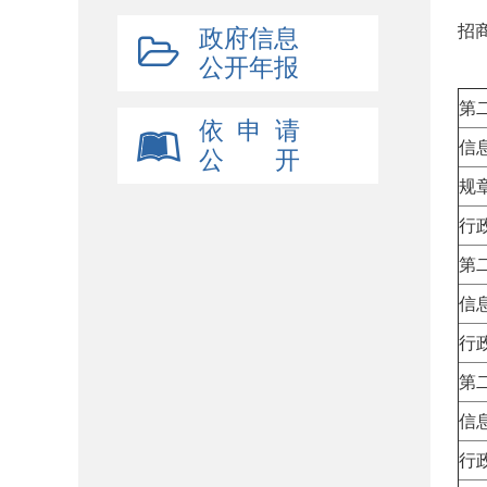
招
政府信息
公开年报
二
第
依 申 请
信
公 开
规
行
第
信
行
第
信
行