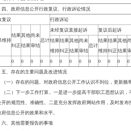
、政府信息公开行政复议、行政诉讼情况
政复议
行政诉讼
未经复议直接起诉
复议后起诉
结果
其他
尚未
果维持
总计
结果
结果
其他
尚未
结果
结果
其他
纠正
结果
审结
总计
维持
纠正
结果
审结
维持
纠正
结果
0
0
0
0
0
0
0
0
0
0
0
0
0
、存在的主要问题及改进情况
一）存在的问题。对政府信息公开工作认识不到位，更新频率
二）下一步工作打算。一是进一步提高干部职工思想认识，不
公开的规范性、准确性。二是充分发挥政府网站作用，及时发布
政府信息公开的效果和水平。
、其他需要报告的事项