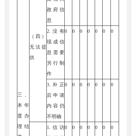
政府信
息
2.没有
0
0
0
0
0
0
0
（四）
现成信
无法提
息需要
供
另行制
作
3.补正
0
0
0
0
0
0
0
三、
后申请
本年
内容仍
度办
不明确
理结
1.信访
0
0
0
0
0
0
0