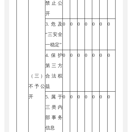
禁止公
开
3.危及
0
0
0
0
0
0
0
“三安全
一稳定”
4.保护
0
0
0
0
0
0
0
第三方
（三）
合法权
不予公
益
开
5.属于
0
0
0
0
0
0
0
三类内
部事务
信息