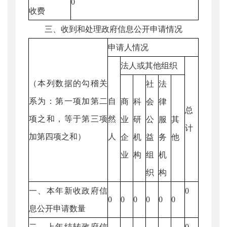
0
收费
三、收到和处理政府信息公开申请情况
申请人情况
法人或其他组织
（本列数据的勾稽关
社
法
系为：第一项加第二
自
商
科
会
律
总
项之和，等于第三项
然
业
研
公
服
其
计
加第四项之和）
人
企
机
益
务
他
业
构
组
机
织
构
一、本年新收政府信
0
0
0
0
0
0
0
息公开申请数量
二、上年结转政府信
0