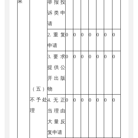
果
举报投
诉类申
请
2.重复
0
0
0
0
0
0
0
申请
3.要求
0
0
0
0
0
0
0
提供公
开出版
（五）
物
不予处
4.无正
0
0
0
0
0
0
0
理
当理由
大量反
复申请