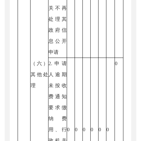
关不再
处理其
政府信
息公开
申请
（六）
2.申请
0
其他处
人逾期
理
未按收
费通知
要求缴
纳费
用、行
0
0
0
0
0
0
政机关