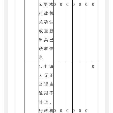
5.要求
0
0
0
0
0
0
0
行政机
关确认
或重新
出具已
获取信
息
1.申请
0
人无正
当理由
逾期不
补正、
行政机
0
0
0
0
0
0