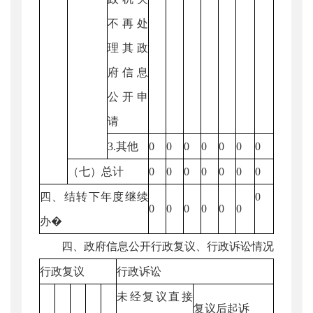
不再处
理其政
府信息
公开申
请
3.其他
0
0
0
0
0
0
0
（七）总计
0
0
0
0
0
0
0
四、结转下年度继续
0
0
0
0
0
0
0
办�
四、政府信息公开行政复议、行政诉讼情况
行政复议
行政诉讼
未经复议直接
复议后起诉