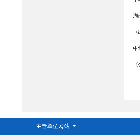
湖
《
中
《
主管单位网站