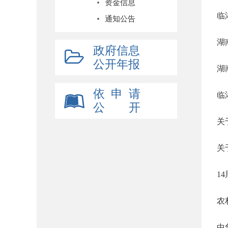
资金信息
临
通知公告
湖
政府信息
公开年报
湖
依 申 请
临
公 开
关
关
1
农
中