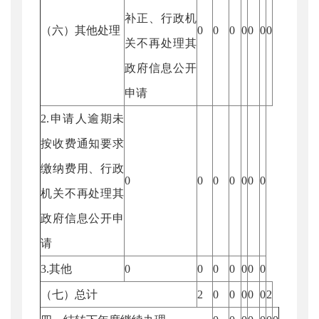
补正、行政机
（六）其他处理
0
0
0
0
0
0
0
关不再处理其
政府信息公开
申请
2.申请人逾期未
按收费通知要求
缴纳费用、行政
0
0
0
0
0
0
0
机关不再处理其
政府信息公开申
请
3.其他
0
0
0
0
0
0
0
（七）总计
2
0
0
0
0
0
2