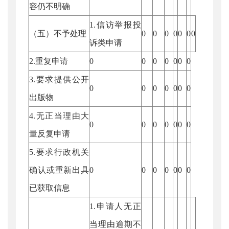
容仍不明确
1.信访举报投
（五）不予处理
0
0
0
0
0
0
0
诉类申请
2.重复申请
0
0
0
0
0
0
0
3.要求提供公开
0
0
0
0
0
0
0
出版物
4.无正当理由大
0
0
0
0
0
0
0
量反复申请
5.要求行政机关
确认或重新出具
0
0
0
0
0
0
0
已获取信息
1.申请人无正
当理由逾期不