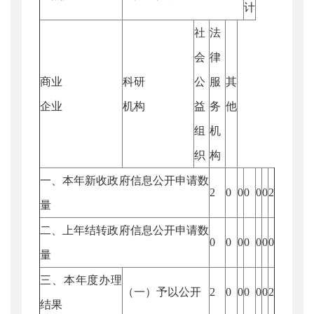
计
社
法
会
律
商业
科研
公
服
其
企业
机构
益
务
他
组
机
织
构
一、本年新收政府信息公开申请数
2
0
0
0
0
0
2
量
二、上年结转政府信息公开申请数
0
0
0
0
0
0
0
量
三、本年度办理
（一）予以公开
2
0
0
0
0
0
2
结果