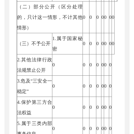
（二）部分公开（区分处理
的，只计这一情形，不计其他
0
0
0
0
0
0
0
情形）
1.属于国家秘
（三）不予公开
0
0
0
0
0
0
0
密
2.其他法律行政
0
0
0
0
0
0
0
法规禁止公开
3.危及“三安全一
0
0
0
0
0
0
0
稳定”
4.保护第三方合
0
0
0
0
0
0
0
法权益
5.属于三类内部
0
0
0
0
0
0
0
事务信息