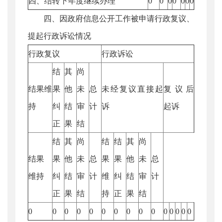
四、结转下年度继续办理
0
0
0
0
0
0
0
四、因政府信息公开工作被申请行政复议、
提起行政诉讼情况
行政复议
行政诉讼
结
其
尚
结果维
果
他
未
总
未经复议直接起
复议后
持
纠
结
审
计
诉
起诉
正
果
结
结
其
尚
结
结
其
尚
结果
果
他
未
总
果
果
他
未
总
维持
纠
结
审
计
维
纠
结
审
计
正
果
结
持
正
果
结
0
0
0
0
0
0
0
0
0
0
0
0
0
0
0